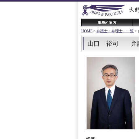
HOME
>
弁護士・弁理士 一覧
>
山口 裕司 弁