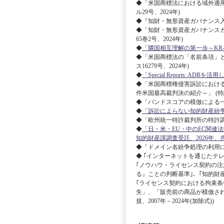
◆「米国商標法における域外適用の可否～
ル29号、2024年)
◆『知財・無形資産ガバナンス入門
◆「知財・無形資産ガバナンスガイ
65巻2号、2024年)
◆
「隣国相互理解の第一歩～KR-DRPと
◆「米国商標法の「名前条項」と表現の
ス16279号、2024年)
◆
「Special Reports: AD
◆「米国商標権侵害訴訟における「被告の利益」
件米国最高裁判決の紹介～」 (特許ニ
◆「バンドスコアの模倣による一般
◆
「訴訟によらない知的財産紛争の解
◆「欧州統一特許裁判所の特許調停
◆
「日・米・EU・中のEC関連
知的財産課調査受託、2026年、
◆「ドメイン名紛争処理の利用に当たっ
◆ ｢インターネットを通じたテ
｢ノウハウ・ライセンス契約の注
る』ことの判断基準｣、｢知的財
｢ライセンス契約における拘束
失」、「販売前の商品が模倣され
規、2007年－2024年(加除式))