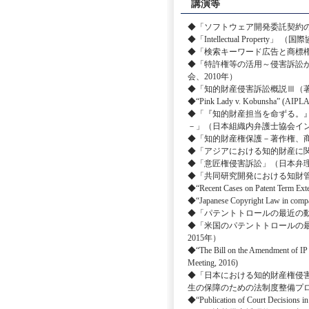
講演等
◆「ソフトウェア開発委託契約の実
◆「Intellectual Prope
◆「検索キーワード広告と商標権
◆「特許権等の活用～侵害訴訟
会、2010年）
◆「知的財産侵害訴訟概説Ⅲ（著作
◆“Pink Lady v. Kobunsha” (AIPLA
◆「『知的財産担当を命ずる。
－」（日本組織内弁護士協会イン
◆「知的財産権保護－著作権、商
◆「アジアにおける知的財産に関
◆「意匠権侵害訴訟」（日本弁理
◆「共同研究開発における知財管理
◆“Recent Cases on Patent Term Exte
◆“Japanese Copyright Law in compar
◆「パテントトロールの最近の動向
◆「米国のパテントトロールの
2015年）
◆“The Bill on the Amendment of I
Meeting, 2016)
◆「日本における知的財産権侵
生の保障のための法制度整備プロ
◆“Publication of Court Deci