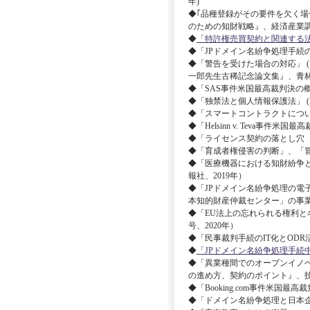
年)
◆｢品種登録がその要件を欠く場
のための知財戦略』、経済産業調査
◆
「特許権売買契約と関連する法的
◆「JPドメイン名紛争処理手続の1
◆「警告を受けた場合の対応」 
一郎先生古稀記念論文集』、青林書
◆「SAS事件米国最高裁判決の概要
◆「独禁法と個人情報保護法」 (Busines
◆「スマートコントラクトについての法的
◆「Helsinn v. Teva事件
◆「ライセンス契約の落とし穴 米国・中
◆「育成者権侵害の判断」、「冒認
◆「医療機器における知財紛争
報社、2019年）
◆「JPドメイン名紛争処理の電
本知的財産仲裁センター」の事業
◆「EU法上の忘れられる権利と名
号、2020年）
◆「民事裁判手続のIT化とODR活
◆
「JPドメイン名紛争処理手続中断の顛末
◆「異業種間でのオープンイノ
の進め方、契約のポイント』、技
◆「Booking.com事件米国最高
◆「ドメイン名紛争処理と日本企業等