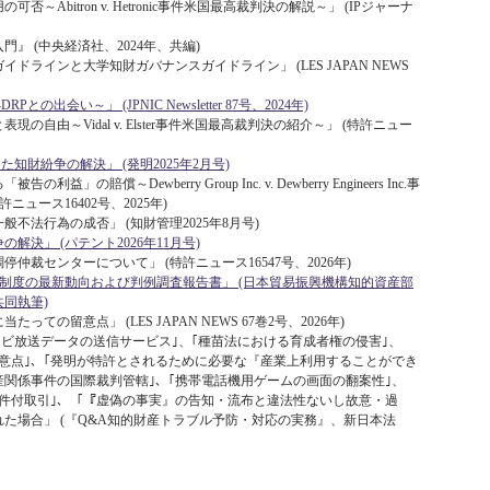
Abitron v. Hetronic事件米国最高裁判決の解説～」 (IPジャーナ
』 (中央経済社、2024年、共編)
ドラインと大学知財ガバナンスガイドライン」 (LES JAPAN NEWS
の出会い～」 (JPNIC Newsletter 87号、2024年)
自由～Vidal v. Elster事件米国最高裁判決の紹介～」 (特許ニュー
Rを活用した知財紛争の解決」 (発明2025年2月号)
の賠償～Dewberry Group Inc. v. Dewberry Engineers Inc.事
ュース16402号、2025年)
不法行為の成否」 (知財管理2025年8月号)
決」 (パテント2026年11月号)
仲裁センターについて」 (特許ニュース16547号、2026年)
法制度の最新動向および判例調査報告書」 (日本貿易振興機構知的資産部
共同執筆)
ての留意点」 (LES JAPAN NEWS 67巻2号、2026年)
レビ放送データの送信サービス｣、｢種苗法における育成者権の侵害｣、
意点｣、｢発明が特許とされるために必要な『産業上利用することができ
産関係事件の国際裁判管轄｣、｢携帯電話機用ゲームの画面の翻案性｣、
条件付取引｣、「『虚偽の事実』の告知・流布と違法性ないし故意・過
た場合」 (『Q&A知的財産トラブル予防・対応の実務』、新日本法