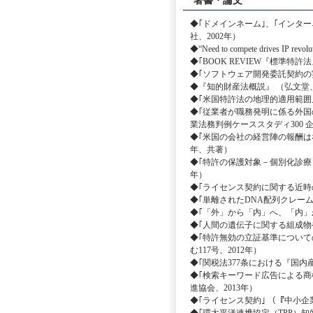
著書・論文
◆｢ドメインネーム｣、｢インター
社、2002年）
◆“Need to compete drives IP revolut
◆｢BOOK REVIEW『標準特許
◆｢ソフトウェア開発委託契約の
◆『知的財産法概説』 （弘文堂、
◆｢米国特許法の地理的適用範囲｣ 
◆｢従業者が職務発明に係る外国
業法務判例ケーススタディ300 
◆｢米国の会社の経営陣の報酬はな
年、共著）
◆｢特許の保護対象－個別化診療（Pers
年）
◆｢ライセンス契約に関する近時の論点｣ 
◆｢単離されたDNA配列クレーム
◆｢「外」から「内」へ、「内」から「外」
◆｢人間の遺伝子に関する組成物や
◆｢特許無効の立証基準について
む117号、2012年）
◆｢関税法377条における『国内産
◆｢検索キーワード広告による商
進協会、2013年）
◆｢ライセンス契約｣ （『中小