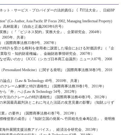
ネット・サービス・プロバイダーの法的責任｣ （『IT法大全』、日経BP
ion” (Co-Author, Asia Pacific IP Focus 2002, Managing Intellectual Property)
法』高林龍著｣ （自由と正義2003年6月号）
実務｣ （『「ビジネス契約」実務大全』、企業研究会、2004年）
2005年、共著）
（国際商事法務35巻9号、2007年）
の特許を受ける権利を使用者に譲渡した場合における対価請求｣ （『企
企業取引・知的財産権編』、金融財政事情研究会、2007年）
ぜ高いのか｣ （JCCC（シカゴ日本商工会議所）ニュース87号、2008
onalized Medicine）に関する発明｣ （国際商事法務38巻3号、2010
（Law & Technology 49号、2010年、共著）
のクレーム解釈と特許適格性｣ （国際商事法務39巻1号、2011年）
へ｣ (Law & Technology 54号、2012年)
方法のクレームの特許適格性｣ （国際商事法務40巻3号、2012年）
の米国最高裁判決とこれに与えた法廷の友意見書の影響｣ （知財ぷりず
業』の要件｣ （国際商事法務41巻7号、2013年）
標権侵害の成否｣ （『知財立国の発展へ 竹田稔先生傘寿記念』、発明推
企業海外展開支援法務アドバイス』、経済法令研究会、2013年）