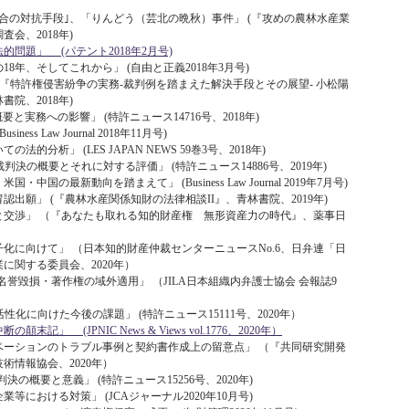
合の対抗手段｣、「りんどう（芸北の晩秋）事件」 (『攻めの農林水産業
会、2018年)
問題」 (パテント2018年2月号)
8年、そしてこれから」 (自由と正義2018年3月号)
(『特許権侵害紛争の実務-裁判例を踏まえた解決手段とその展望- 小松陽
院、2018年)
と実務への影響」 (特許ニュース14716号、2018年)
s Law Journal 2018年11月号)
分析」 (LES JAPAN NEWS 59巻3号、2018年)
米国最高裁判決の概要とそれに対する評価」 (特許ニュース14886号、2019年)
国の最新動向を踏まえて」 (Business Law Journal 2019年7月号)
出願」 (『農林水産関係知財の法律相談II』、青林書院、2019年)
と交渉」 （『あなたも取れる知的財産権 無形資産力の時代』、薬事日
子化に向けて」 （日本知的財産仲裁センターニュースNo.6、日弁連「日
に関する委員会、2020年）
誉毀損・著作権の域外適用」 （JILA日本組織内弁護士協会 会報誌9
性化に向けた今後の課題」 (特許ニュース15111号、2020年）
記」 (JPNIC News & Views vol.1776、2020年）
ベーションのトラブル事例と契約書作成上の留意点」 （『共同研究開発
術情報協会、2020年）
裁判決の概要と意義」 (特許ニュース15256号、2020年)
における対策」 (JCAジャーナル2020年10月号)