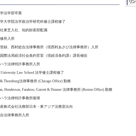
学法学部卒業
学大学院法学政治学研究科修士課程修了
社東芝入社、知的財産部配属
修所入所
登録、西村総合法律事務所（現西村あさひ法律事務所）入所
国際法局経済社会条約官室（現経済条約課）課長補佐
ハラ法律特許事務所入所
ll University Law School 法学修士課程修了
s & Thornburg法律事務所 (Chicago Office) 勤務
an, Henderson, Farabow, Garrett & Dunner 法律事務所 (Reston Office) 勤務
ハラ法律特許事務所復帰
産株式会社法務部日本・東アジア法務室出向
合法律事務所入所