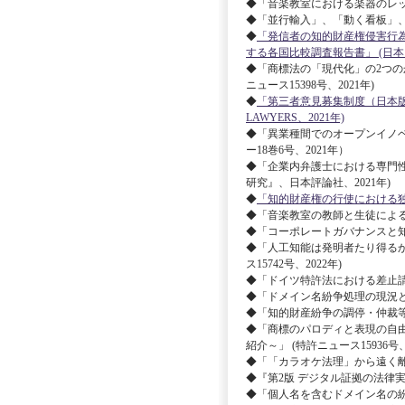
◆「音楽教室における楽器のレッス
◆「並行輸入」、「動く看板」、
◆
「発信者の知的財産権侵害行
する各国比較調査報告書」 (日本
◆「商標法の「現代化」の2つの
ニュース15398号、2021年)
◆
「第三者意見募集制度（日本版ア
LAWYERS、2021年)
◆「異業種間でのオープンイノ
ー18巻6号、2021年）
◆「企業内弁護士における専門性
研究』、日本評論社、2021年)
◆
「知的財産権の行使における独占禁止
◆「音楽教室の教師と生徒による演
◆「コーポレートガバナンスと知財
◆「人工知能は発明者たり得るか～Th
ス15742号、2022年)
◆「ドイツ特許法における差止請求権
◆「ドメイン名紛争処理の現況と新
◆「知的財産紛争の調停・仲裁等に
◆「商標のパロディと表現の自由～Jack Dan
紹介～」 (特許ニュース15936号、
◆「「カラオケ法理」から遠く離れて
◆『第2版 デジタル証拠の法律実務
◆「個人名を含むドメイン名の紛争