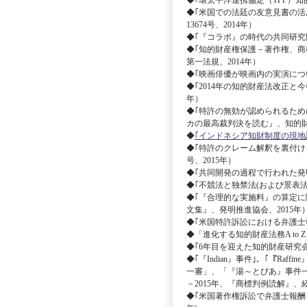
◆｢環太平洋連携協定（TPP）知的財産章
◆｢米国での法廷の友意見書の活
13674号、2014年）
◆｢『コラボ』の時代の共同研究開発契約｣ 
◆｢知的財産権保護－著作権、商
第一法規、2014年）
◆｢映画俳優が映画内の実演につい
◆｢2014年の知的財産法改正と今
年）
◆｢特許の無効が認められるために
カの最高裁判決を読む』、知的財
◆
｢インドネシア知財制度の現地調査
◆｢特許のクレーム解釈を裏付け
号、2015年）
◆｢共同開発の過程で行われた発明の
◆｢不競法と独禁法(および景表法)の交錯｣ 
◆｢『合理的な実施料』の算定に
文集』、発明推進協会、2015年
◆｢米国特許訴訟における弁護士報
◆「進化する知的財産法務A to Z
◆｢6年目を迎えた知的財産研究会｣ 
◆｢『Indian』事件｣、｢『Raff
一審」、「『湯～とぴあ』事件一審」 
－2015年、『商標判例読解』、経
◆｢米国著作権訴訟で弁護士報酬を