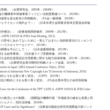
務」 （企業研究会、2003年－2004年）
rty」 （国際協力機構青年研修事業フィリピン法制度整備コース、2010年）
侵害を巡る欧米の判例動向」 （PA会一般研修、2010年）
からライセンス契約まで～」 （日本弁理士会関東支部埼玉委員会研修
権法）」（財務省税関研修所、2009年－2012年）
–AIPPI JAPAN & JFBA Joint Meeting, 2012)
』の辞令にあわてないために－覚えておきたい知的財産法のエッセンス
ハウスロイヤーセミナー、2013年）
標権を中心にして－」 （日弁連夏期研修、2013年）
する紛争事例」 （日弁連ライブ実務研修、2013年）
士会特定侵害訴訟代理業務に関する能力担保研修、2011年－2014年）
」 （企業研究会第30期特許戦略スタッフ会議、2014年）
nsion in Japan” (IBA Annual Conference Tokyo, 2014)
ison to Indonesian New Copyright Law”(University of Indonesia, 2014)
とそれを取り巻く状況」（GIPPI、2015年）
最近の動向とそれを取り巻く状況」（PA会企業弁理士の会特別研修、
P Laws for the Conclusion of the TPP” (AIPLA–AIPPI JAPAN & JFBA Joint
害の救済とその制限」 （国際協力機構中国「市場経済の健全な発展と民
ジェクト」特許法研修、2016年）
sions in IP Cases and Its Significance” （法務省法務総合研究所国際協力部インド