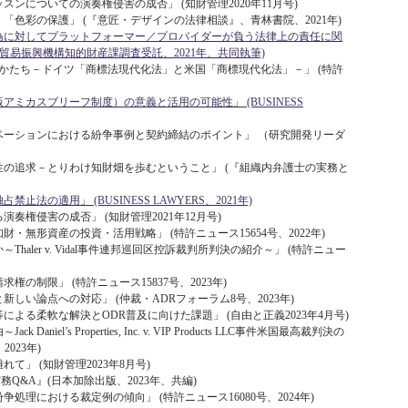
ンについての演奏権侵害の成否」 (知財管理2020年11月号)
「色彩の保護」 (『意匠・デザインの法律相談』、青林書院、2021年)
為に対してプラットフォーマー／プロバイダーが負う法律上の責任に関
貿易振興機構知的財産課調査受託、2021年、共同執筆)
かたち－ドイツ「商標法現代化法」と米国「商標現代化法」－」 (特許
ミカスブリーフ制度）の意義と活用の可能性」 (BUSINESS
ベーションにおける紛争事例と契約締結のポイント」 （研究開発リーダ
の追求－とりわけ知財畑を歩むということ」 (『組織内弁護士の実務と
法の適用」 (BUSINESS LAWYERS、2021年)
奏権侵害の成否」 (知財管理2021年12月号)
・無形資産の投資・活用戦略」 (特許ニュース15654号、2022年)
aler v. Vidal事件連邦巡回区控訴裁判所判決の紹介～」 (特許ニュー
の制限」 (特許ニュース15837号、2023年)
しい論点への対応」 (仲裁・ADRフォーラム8号、2023年)
よる柔軟な解決とODR普及に向けた課題」 (自由と正義2023年4月号)
iel’s Properties, Inc. v. VIP Products LLC事件米国最高裁判決の
2023年)
」 (知財管理2023年8月号)
Q&A』(日本加除出版、2023年、共編)
処理における裁定例の傾向」 (特許ニュース16080号、2024年)