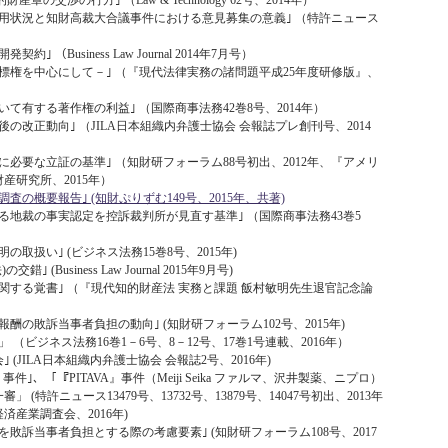
の交渉の行方｣ （Law & Technology 62号、2014年）
用状況と知財高裁大合議事件における意見募集の意義｣ （特許ニュース
（Business Law Journal 2014年7月号）
標権を中心にして－｣ （『現代法律実務の諸問題平成25年度研修版』、
て有する著作権の利益｣ （国際商事法務42巻8号、2014年）
後の改正動向｣ （JILA日本組織内弁護士協会 会報誌プレ創刊号、2014
必要な立証の基準｣ （知財研フォーラム88号初出、2012年、『アメリ
産研究所、2015年）
の概要報告｣ (知財ぷりずむ149号、2015年、共著)
る地裁の事実認定を控訴裁判所が見直す基準｣ （国際商事法務43巻5
取扱い｣ (ビジネス法務15巻8号、2015年)
(Business Law Journal 2015年9月号)
関する覚書｣ （『現代知的財産法 実務と課題 飯村敏明先生退官記念論
）
酬の敗訴当事者負担の動向｣ (知財研フォーラム102号、2015年)
」 （ビジネス法務16巻1－6号、8－12号、17巻1号連載、2016年）
(JILA日本組織内弁護士協会 会報誌2号、2016年)
ine』事件｣、「『PITAVA』事件（Meiji Seika ファルマ、沢井製薬、ニプロ）
(特許ニュース13479号、13732号、13879号、14047号初出、2013年
済産業調査会、2016年)
敗訴当事者負担とする際の考慮要素｣ (知財研フォーラム108号、2017