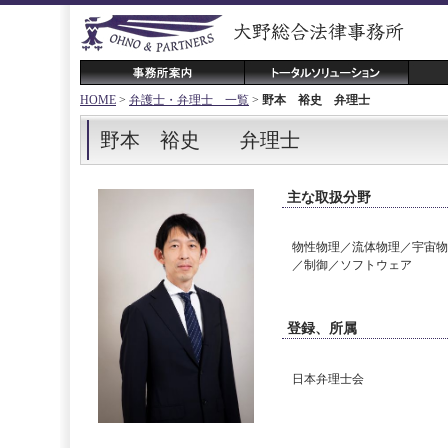
HOME
>
弁護士・弁理士 一覧
>
野本 裕史 弁理士
野本 裕史 弁理士
主な取扱分野
物性物理／流体物理／宇宙物
／制御／ソフトウェア
登録、所属
日本弁理士会