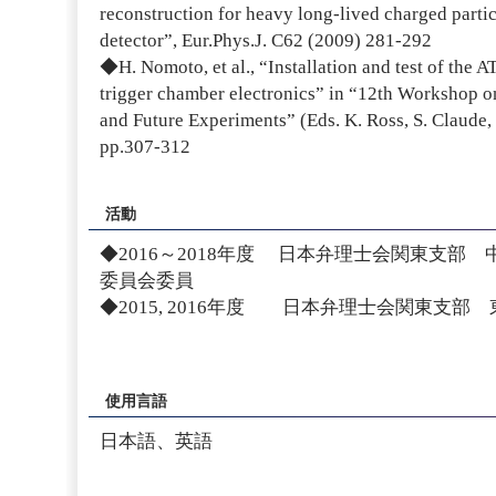
reconstruction for heavy long-lived charged parti
detector”, Eur.Phys.J. C62 (2009) 281-292
◆H. Nomoto, et al., “Installation and test of th
trigger chamber electronics” in “12th Workshop o
and Future Experiments” (Eds. K. Ross, S. Claude
pp.307-312
活動
◆2016～2018年度 日本弁理士会関東支部
委員会委員
◆2015, 2016年度 日本弁理士会関東支部
使用言語
日本語、英語