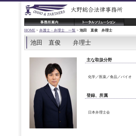
HOME
>
弁護士・弁理士 一覧
>
池田 直俊 弁理士
池田 直俊 弁理士
主な取扱分野
化学／医薬／食品／バイオ
登録、所属
日本弁理士会