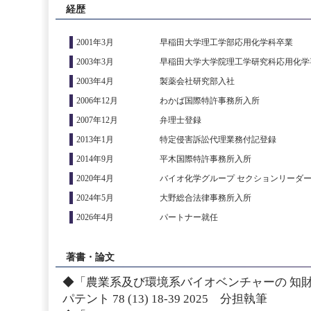
経歴
2001年3月
早稲田大学理工学部応用化学科卒業
2003年3月
早稲田大学大学院理工学研究科応用化学
2003年4月
製薬会社研究部入社
2006年12月
わかば国際特許事務所入所
2007年12月
弁理士登録
2013年1月
特定侵害訴訟代理業務付記登録
2014年9月
平木国際特許事務所入所
2020年4月
バイオ化学グループ セクションリーダ
2024年5月
大野総合法律事務所入所
2026年4月
パートナー就任
著書・論文
◆「農業系及び環境系バイオベンチャーの 
パテント 78 (13) 18-39 2025 分担執筆